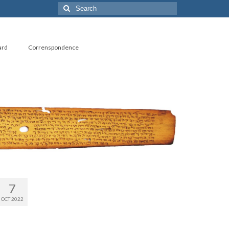
Search
for:
ard
Correnspondence
7
OCT 2022