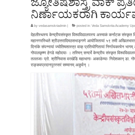
ಜ್ಯೋತಿಷಶಾಸ್ತ್ರ ವಾಕ್ ಪ್ರ
ನಿರ್ಣಾಯಕರಾಗಿ ಕಾರ್ಯವನ
by
vedasamskriadmin
|
posted in:
Veda Samskrita Academy Up
देहलीस्थस्य केन्द्रीयसंस्कृत विश्वविद्यालयस्य अस्माकं कर्नाटक संस्कृत 
महानगरस्थिते श्रीउत्तरादिमठसभाङ्गणे आयोजितायां ५९ तमी अखिलभारत
दिनांके संपन्नायां ज्योतिषशास्त्र वाक् प्रतियोगितायां निर्णायकत्वेन भागम्
गोपालकृष्ण हेगडे महोदयाः । तस्मिन् सन्दर्भे केन्द्रीय संस्कृत विश्वविद्याल
तल्लजाः प्रो. श्रीनिवास वरखेडि महाभागाः अकाडेम्याः निदेशकान् डा. गो
राङ्कवप्रदानपुरस्सरं सम्मानम् अकुर्वन् ।