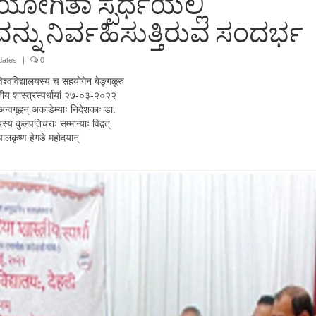
ತಿಯೋಗಿತಾ ಸ್ಪರ್ಧೆಯಲ್ಲಿ
್ನು ನಿರ್ವಹಿಸುತ್ತಿರುವ ಸಂದರ್ಭ
dates
|
0
विश्वविद्यालयस्य च सहयोगेन बेङ्गळूरु
ीय शास्त्रस्पर्धायां २७-०३-२०२२
 अन्वगृह्णन् अकाडेम्याः निदेशकाः डा.
यस्य कुलपतिचराः सम्मान्याः विद्वत्
पालकृष्ण हेगडे महोदयान्