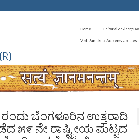
Home
Editorial Advisory Bo
Veda Samskrita Academy Updates
(R)
 ರಂದು ಬೆಂಗಳೂರಿನ ಉತ್ತರಾದಿ
ದ ೫೯ ನೇ ರಾಷ್ಟ್ರೀಯ ಮಟ್ಟದ