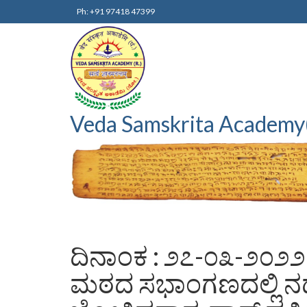
Ph: +91 97418 47399
Veda Samskrita Academy
ದಿನಾಂಕ : ೨೭-೦೩-೨೦೨೨
ಮಠದ ಸಭಾಂಗಣದಲ್ಲಿ ನಡೆ