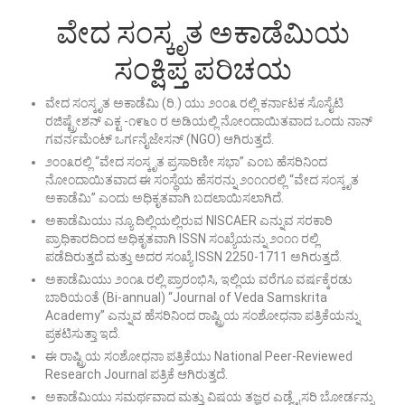
ವೇದ ಸಂಸ್ಕೃತ ಅಕಾಡೆಮಿಯ
ಸಂಕ್ಷಿಪ್ತ ಪರಿಚಯ
ವೇದ ಸಂಸ್ಕೃತ ಅಕಾಡೆಮಿ (ರಿ.) ಯು ೨೦೦೩ ರಲ್ಲಿ ಕರ್ನಾಟಕ ಸೊಸೈಟಿ
ರಜಿಷ್ಟ್ರೇಶನ್ ಎಕ್ಟ -೧೯೬೦ ರ ಅಡಿಯಲ್ಲಿ ನೋಂದಾಯಿತವಾದ ಒಂದು ನಾನ್
ಗವರ್ನಮೆಂಟ್ ಒರ್ಗನೈಜೇಸನ್ (NGO) ಆಗಿರುತ್ತದೆ.
೨೦೦೩ರಲ್ಲಿ “ವೇದ ಸಂಸ್ಕೃತ ಪ್ರಸಾರಿಣೀ ಸಭಾ” ಎಂಬ ಹೆಸರಿನಿಂದ
ನೋಂದಾಯಿತವಾದ ಈ ಸಂಸ್ಥೆಯ ಹೆಸರನ್ನು ೨೦೧೧ರಲ್ಲಿ “ವೇದ ಸಂಸ್ಕೃತ
ಅಕಾಡೆಮಿ” ಎಂದು ಅಧಿಕೃತವಾಗಿ ಬದಲಾಯಿಸಲಾಗಿದೆ.
ಅಕಾಡೆಮಿಯು ನ್ಯೂ ದಿಲ್ಲಿಯಲ್ಲಿರುವ NISCAER ಎನ್ನುವ ಸರಕಾರಿ
ಪ್ರಾಧಿಕಾರದಿಂದ ಅಧಿಕೃತವಾಗಿ ISSN ಸಂಖ್ಯೆಯನ್ನು ೨೦೧೧ ರಲ್ಲಿ
ಪಡೆದಿರುತ್ತದೆ ಮತ್ತು ಅದರ ಸಂಖ್ಯೆ ISSN 2250-1711 ಅಗಿರುತ್ತದೆ.
ಅಕಾಡೆಮಿಯು ೨೦೧೩ ರಲ್ಲಿ ಪ್ರಾರಂಭಿಸಿ, ಇಲ್ಲಿಯ ವರೆಗೂ ವರ್ಷಕ್ಕೆರಡು
ಬಾರಿಯಂತೆ (Bi-annual) “Journal of Veda Samskrita
Academy” ಎನ್ನುವ ಹೆಸರಿನಿಂದ ರಾಷ್ಟ್ರಿಯ ಸಂಶೋಧನಾ ಪತ್ರಿಕೆಯನ್ನು
ಪ್ರಕಟಿಸುತ್ತಾ ಇದೆ.
ಈ ರಾಷ್ಟ್ರಿಯ ಸಂಶೋಧನಾ ಪತ್ರಿಕೆಯು National Peer-Reviewed
Research Journal ಪತ್ರಿಕೆ ಆಗಿರುತ್ತದೆ.
ಅಕಾಡೆಮಿಯು ಸಮರ್ಥವಾದ ಮತ್ತು ವಿಷಯ ತಜ್ಞರ ಎಡ್ವೈಸರಿ ಬೋರ್ಡನ್ನು