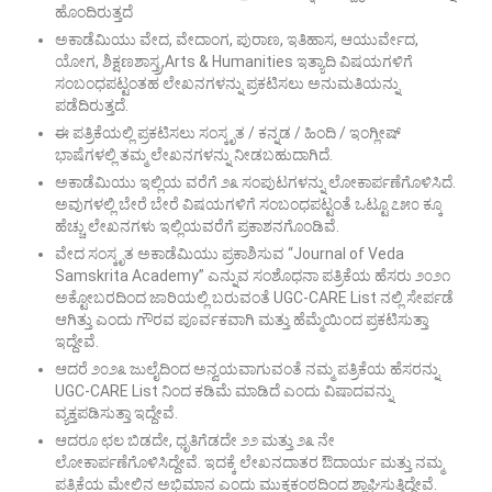
ಹೊಂದಿರುತ್ತದೆ
ಅಕಾಡೆಮಿಯು ವೇದ, ವೇದಾಂಗ, ಪುರಾಣ, ಇತಿಹಾಸ, ಆಯುರ್ವೇದ,
ಯೋಗ, ಶಿಕ್ಷಣಶಾಸ್ತ್ರ,Arts & Humanities ಇತ್ಯಾದಿ ವಿಷಯಗಳಿಗೆ
ಸಂಬಂಧಪಟ್ಟಂತಹ ಲೇಖನಗಳನ್ನು ಪ್ರಕಟಿಸಲು ಅನುಮತಿಯನ್ನು
ಪಡೆದಿರುತ್ತದೆ.
ಈ ಪತ್ರಿಕೆಯಲ್ಲಿ ಪ್ರಕಟಿಸಲು ಸಂಸ್ಕೃತ / ಕನ್ನಡ / ಹಿಂದಿ / ಇಂಗ್ಲೀಷ್
ಭಾಷೆಗಳಲ್ಲಿ ತಮ್ಮ ಲೇಖನಗಳನ್ನು ನೀಡಬಹುದಾಗಿದೆ.
ಅಕಾಡೆಮಿಯು ಇಲ್ಲಿಯ ವರೆಗೆ ೨೩ ಸಂಪುಟಗಳನ್ನು ಲೋಕಾರ್ಪಣೆಗೊಳಿಸಿದೆ.
ಅವುಗಳಲ್ಲಿ ಬೇರೆ ಬೇರೆ ವಿಷಯಗಳಿಗೆ ಸಂಬಂಧಪಟ್ಟಂತೆ ಒಟ್ಟೂ ೭೫೦ ಕ್ಕೂ
ಹೆಚ್ಚು ಲೇಖನಗಳು ಇಲ್ಲಿಯವರೆಗೆ ಪ್ರಕಾಶನಗೊಂಡಿವೆ.
ವೇದ ಸಂಸ್ಕೃತ ಅಕಾಡೆಮಿಯು ಪ್ರಕಾಶಿಸುವ “Journal of Veda
Samskrita Academy” ಎನ್ನುವ ಸಂಶೊಧನಾ ಪತ್ರಿಕೆಯ ಹೆಸರು ೨೦೨೧
ಅಕ್ಟೋಬರದಿಂದ ಜಾರಿಯಲ್ಲಿ ಬರುವಂತೆ UGC-CARE List ನಲ್ಲಿ ಸೇರ್ಪಡೆ
ಆಗಿತ್ತು ಎಂದು ಗೌರವ ಪೂರ್ವಕವಾಗಿ ಮತ್ತು ಹೆಮ್ಮೆಯಿಂದ ಪ್ರಕಟಿಸುತ್ತಾ
ಇದ್ದೇವೆ.
ಆದರೆ ೨೦೨೩ ಜುಲೈದಿಂದ ಅನ್ವಯವಾಗುವಂತೆ ನಮ್ಮ ಪತ್ರಿಕೆಯ ಹೆಸರನ್ನು
UGC-CARE List ನಿಂದ ಕಡಿಮೆ ಮಾಡಿದೆ ಎಂದು ವಿಷಾದವನ್ನು
ವ್ಯಕ್ತಪಡಿಸುತ್ತಾ ಇದ್ದೇವೆ.
ಆದರೂ ಛಲ ಬಿಡದೇ, ಧೃತಿಗೆಡದೇ ೨೨ ಮತ್ತು ೨೩ ನೇ
ಲೋಕಾರ್ಪಣೆಗೊಳಿಸಿದ್ದೇವೆ. ಇದಕ್ಕೆ ಲೇಖನದಾತರ ಔದಾರ್ಯ ಮತ್ತು ನಮ್ಮ
ಪತ್ರಿಕೆಯ ಮೇಲಿನ ಅಭಿಮಾನ ಎಂದು ಮುಕ್ತಕಂಠದಿಂದ ಶ್ಲಾಘಿಸುತ್ತಿದ್ದೇವೆ.