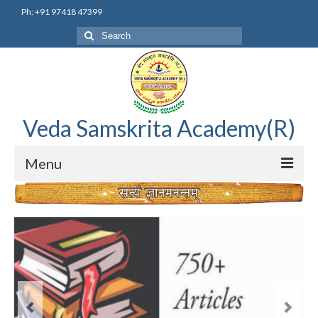
Ph: +91 97418 47399
Veda Samskrita Academy(R)
Menu
Home
Editorial Advisory Board
Correnspondence
Veda Samskrita Academy Updates