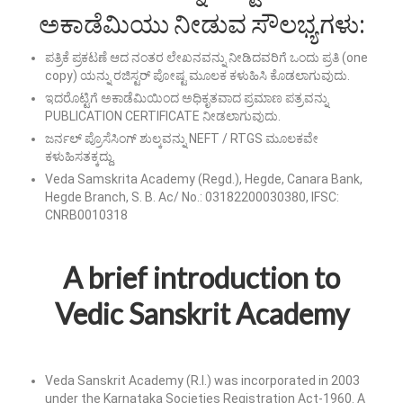
ಅಕಾಡೆಮಿಯು ನೀಡುವ ಸೌಲಭ್ಯಗಳು:
ಪತ್ರಿಕೆ ಪ್ರಕಟಣೆ ಆದ ನಂತರ ಲೇಖನವನ್ನು ನೀಡಿದವರಿಗೆ ಒಂದು ಪ್ರತಿ (one
copy) ಯನ್ನು ರಜಿಸ್ಟರ್ ಪೋಷ್ಟ ಮೂಲಕ ಕಳುಹಿಸಿ ಕೊಡಲಾಗುವುದು.
ಇದರೊಟ್ಟಿಗೆ ಅಕಾಡೆಮಿಯಿಂದ ಅಧಿಕೃತವಾದ ಪ್ರಮಾಣ ಪತ್ರವನ್ನು
PUBLICATION CERTIFICATE ನೀಡಲಾಗುವುದು.
ಜರ್ನಲ್ ಪ್ರೊಸೆಸಿಂಗ್ ಶುಲ್ಕವನ್ನು NEFT / RTGS ಮೂಲಕವೇ
ಕಳುಹಿಸತಕ್ಕದ್ದು.
Veda Samskrita Academy (Regd.), Hegde, Canara Bank,
Hegde Branch, S. B. Ac/ No.: 03182200030380, IFSC:
CNRB0010318
A brief introduction to
Vedic Sanskrit Academy
Veda Sanskrit Academy (R.I.) was incorporated in 2003
under the Karnataka Societies Registration Act-1960. A