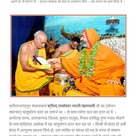
बढाने का भी प्रेरणा दी । प्रधान संपादक को शाल से अलंकरण किये । उस सन्दर्भ का छाया चित्र है ।
श्रीमज्जगद्गुरु शंकराचार्य
श्रीमद्
राघवेश्वर
भारती
महास्वामी
जी का (शोभन
संवत्सर) चातुर्मास्य व्रत का सन्दर्भ था । दो मास पर्यन्त चल रहा व्रत था ये ।
कर्नाटक राज्य, उत्तरकन्नड जिल्ला, कुमटा तालूक, स्थित प्रसिद्ध पुण्य स्थल गोकर्ण
के पास श्रीक्षेत्र अशोका में यह चातुर्मास्य व्रत चल रहा था । किसी भी क्षेत्र हो उसी
क्षेत्र में अत्युत्तम साधना किये हो, उस व्यक्ति या संस्था को मठ के तरफ से सम्मान