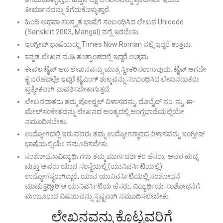
ತೀರ್ಮಾನವನ್ನು ತೆಗೆದುಕೊಳ್ಳುತ್ತಾರೆ.
ಹಿಂದಿ ಅಥವಾ ಸಂಸ್ಕೃತ ಭಾಷೆಗೆ ಸಂಬಂಧಿಸಿದ ಲೇಖನ Unicode
(Sanskrit 2003, Mangal) ನಲ್ಲಿ ಇರಬೇಕು.
ಇಂಗ್ಲೀಷ್ ಭಾಷೆಯದ್ದು Times Now Roman ನಲ್ಲಿ ಇದ್ದರೆ ಉತ್ತಮ.
ಕನ್ನಡ ಲೇಖನ ನುಡಿ ತಂತ್ರಾಂಶದಲ್ಲಿ ಇದ್ದರೆ ಉತ್ತಮ.
ಕೇವಲ ಟೈಪ್ ಆದ ಲೇಖನವನ್ನು ಮಾತ್ರ ಸ್ವೀಕರಿಸಲಾಗುವುದು. ಟೈಪ್ ಆಗದೇ
ಕೈ ಬರಹದಲ್ಲೇ ಇದ್ದರೆ ಟೈಪಿಂಗ್ ಶುಲ್ಕವನ್ನು ಸಂಬಂಧಿಸಿದ ಲೇಖನದಾತರು
ಪ್ರತ್ಯೇಕವಾಗಿ ಪಾವತಿಸಬೇಕಾಗುತ್ತದೆ.
ಲೇಖನದಾತರು ತಮ್ಮ ಪೋಷ್ಟಲ್ ವಿಳಾಸವನ್ನು, ಮೊಬೈಲ್ ನಂ. ನ್ನು, ಈ-
ಮೇಲ್‌ಸಂಕೇತವನ್ನು ಲೇಖನದ ಅಂತ್ಯದಲ್ಲಿ ಆಂಗ್ಲಭಾಷೆಯಲ್ಲಿಯೇ
ನಮೂದಿಸಬೇಕು.
ಉದ್ಯೋಗದಲ್ಲಿ ಇರುವವರು ತಮ್ಮ ಉದ್ಯೋಗಸ್ಥಾನದ ವಿಳಾಸವನ್ನು ಇಂಗ್ಲೀಷ್
ಭಾಷೆಯಲ್ಲಿಯೇ ನಮೂದಿಸಬೇಕು.
ಸಂಶೋಧನಾವಿದ್ಯಾರ್ಥಿಗಳು ತಮ್ಮ ಮಾರ್ಗದರ್ಶಕರ ಹೆಸರು, ಅವರ ಹುದ್ದೆ
ಮತ್ತು ಅವರು ಯಾವ ಸಂಸ್ಥೆಯಲ್ಲಿ (ಯುನಿವರ್ಸಿಟಿಯಲ್ಲಿ)
ಉದ್ಯೋಗಸ್ಥರಾಗಿದ್ದಾರೆ, ಯಾವ ಯುನಿವರ್ಸಿಟಿಯಲ್ಲಿ ಸಂಶೋಧನೆ
ಮಾಡುತ್ತಿದ್ದೀರಿ ಆ ಯುನಿವರ್ಸಿಟಿಯ ಹೆಸರು, ವಿದ್ಯಾರ್ಥಿಯ ಸಂಶೋಧನೆಗೆ
ಮಂಜೂರಾದ ವಿಷಯವನ್ನು ಸ್ಪಷ್ಟವಾಗಿ ನಮೂದಿಸಲೇಬೇಕು.
ಲೇಖನವನ್ನು ಕೊಟ್ಟವರಿಗೆ