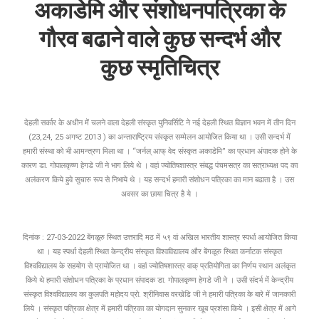
अकाडेमि
और
संशोधनपत्रिका
के
गौरव
बढाने
वाले
कुछ
सन्दर्भ
और
कुछ
स्मृतिचित्र
देहली सर्कार के अधीन में चलने वाला देहली संस्कृत युनिवर्सिटि ने नई देहली स्थित विज्ञान भवन में तीन दिन
(23,24, 25 अगष्ट 2013 ) का अन्ताराष्ट्रिय संस्कृत सम्मेलन आयोजित किया था । उसी सन्दर्भ में
हमारी संस्था को भी आमन्त्रण मिला था । “जर्नल् आफ् वेद संस्कृत अकाडेमि” का प्रधान अंपादक होने के
कारण डा. गोपालकृष्ण हेगडे जी ने भाग लिये थे । वहां ज्योतिषशास्त्र संबद्ध पंचमसत्र का सत्राध्यक्ष पद का
अलंकरण किये हुवे सुचारु रूप से निभाये थे । यह सन्दर्भ हमारी संशोधन पत्रिका का मान बढाता है । उस
अवसर का छाया चित्र है ये ।
दिनांक : 27-03-2022 बेंगळूरु स्थित उत्तरादि मठ में ५९ वां अखिल भारतीय शास्त्र स्पर्धा आयोजित किया
था । यह स्पर्धा देहली स्थित केन्द्रीय संस्कृत विश्वविद्यालय और बेंगळूरु स्थित कर्नाटक संस्कृत
विश्वविद्यालय के सहयोग से प्रायोजित था । वहां ज्योतिषशास्त्र वाक् प्रतियोगिता का निर्णय स्थान अलंकृत
किये थे हमारी संशोधन पत्रिका के प्रधान संपादक डा. गोपालकृष्ण हेगडे जी ने । उसी संदर्भ में केन्द्रीय
संस्कृत विश्वविद्यालय का कुलपति महोदय प्रो. श्रीनिवास वरखेडि जी ने हमारी पत्रिका के बारे में जानकारी
लिये । संस्कृत पत्रिका क्षेत्र में हमारी पत्रिका का योगदान सुनकर खूब प्रशंसा किये । इसी क्षेत्र में आगे