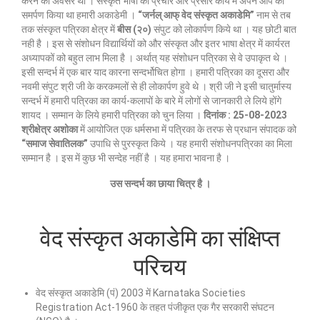
करने का अवसर था । संस्कृत भाषा का प्रचार और प्रसार कार्य में अपने आप को
समर्पण किया था हमारी अकाडेमी ।
“
जर्नल्
आफ्
वेद
संस्कृत
अकाडेमि
”
नाम से तब
तक संस्कृत पत्रिका क्षेत्र में
बीस
(
२०
)
संपुट को लोकार्पण किये था । यह छोटी बात
नही है । इस से संशोधन विद्यार्थियों को और संस्कृत और इतर भाषा क्षेत्र में कार्यरत
अध्यापकों को बहुत लाभ मिला है । अर्थात् यह संशोधन पत्रिका से वे उपाकृत थे ।
इसी सन्दर्भ में एक बार याद कारना सन्दर्भोचित होगा । हमारी पत्रिका का दूसरा और
नवमी संपुट श्री जी के करकमलों से ही लोकार्पण हुवे थे । श्री जी ने इसी चातुर्मास्य
सन्दर्भ में हमारी पत्रिका का कार्य-कलापों के बारे में लोगों से जानकारी ले लिये होंगे
शायद । सम्मान के लिये हमारी पत्रिका को चुन लिया ।
दिनांक
:
25-08-2023
श्रीक्षेत्र
अशोका
में आयोजित एक धर्मसभा में पत्रिका के तरफ से प्रधान संपादक को
“
समाज
सेवातिलक
”
उपाधि से पुरस्कृत किये । यह हमारी संशोधनपत्रिका का मिला
सम्मान है । इस में कुछ भी सन्देह नहीं है । यह हमारा भावना है ।
उस
सन्दर्भ
का
छाया
चित्र
है
।
वेद संस्कृत अकाडेमि का संक्षिप्त
परिचय
वेद संस्कृत अकाडेमि (पं) 2003 में Karnataka Societies
Registration Act-1960 के तहत पंजीकृत एक गैर सरकारी संघटन