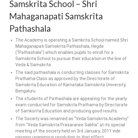
Samskrita School – Shri
Mahaganapati Samskrita
Pathashala
The Academy is operating a Samkrita School named Shri
Mahaganapati Samskrita Pathashala, Hegde
(“Pathashala”) which enables pupils to enroll for a
Samskrita School to pursue their education in the line of
Veda & Samskrita.
The said pathashala is conducting classes for Samskrita
Prathama Class as approved by the Directorate of
Samskrita Education of Karnataka Samskrita University,
Bengaluru.
The students of Pathashala are appearing for the yearly
exam conducted for Samskrita Prathama by Directorate
of Samksrita Education and producing good results.
The Society was renamed as “Veda Samskrita Academy”
from “Veda Samskrita Prasaranee Sabha” at its special
meeting of the society held on 3rd January, 2011 vide
passing unanimous resolution to that effect.