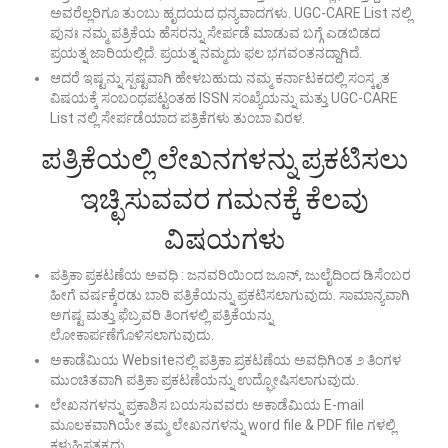
ಅವರೆಲ್ಲರಿಗೂ ತುಂಬು ಹೃದಯದ ಧನ್ಯವಾದಗಳು. UGC-CARE List ನಲ್ಲಿ
ಪುನಃ ನಮ್ಮ ಪತ್ರಿಕೆಯ ಹೆಸರನ್ನು ಸೇರ್ಪಡೆ ಮಾಡುವ ಬಗ್ಗೆ ಎಡಬಿಡದ
ಪ್ರಯತ್ನ ಜಾರಿಯಲ್ಲಿದೆ. ಪ್ರಯತ್ನ ನಮ್ಮದು ಫಲ ಭಗವಂತನದ್ದಾಗಿದೆ.
ಆದರೆ ಇಷ್ಟನ್ನು ಸ್ಪಷ್ಟವಾಗಿ ಹೇಳಬಹುದು ನಮ್ಮ ಕರ್ನಾಟಕದಲ್ಲಿ ಸಂಸ್ಕೃತ
ವಿಷಯಕ್ಕೆ ಸಂಬಂಧಪಟ್ಟಂತಹ ISSN ಸಂಖ್ಯೆಯನ್ನು ಮತ್ತು UGC-CARE
List ನಲ್ಲಿ ಸೇರ್ಪಡೆಯಾದ ಪತ್ರಿಕೆಗಳು ತುಂಬಾ ವಿರಳ.
ಪತ್ರಿಕೆಯಲ್ಲಿ ಲೇಖನಗಳನ್ನು ಪ್ರಕಟಿಸಲು
ಇಚ್ಛಿಸುವವರ ಗಮನಕ್ಕೆ ಕೆಲವು
ವಿಷಯಗಳು
ಪತ್ರಿಕಾ ಪ್ರಕಟಣೆಯ ಅವಧಿ : ಜನವರಿಯಿಂದ ಜೂನ್, ಜುಲೈದಿಂದ ಡಿಸೆಂಬರ
ಹೀಗೆ ವರ್ಷಕ್ಕೆರಡು ಬಾರಿ ಪತ್ರಿಕೆಯನ್ನು ಪ್ರಕಟಿಸಲಾಗುವುದು. ಸಾಮಾನ್ಯವಾಗಿ
ಅಗಷ್ಟ ಮತ್ತು ಫೆಬ್ರವರಿ ತಿಂಗಳಲ್ಲಿ ಪತ್ರಿಕೆಯನ್ನು
ಲೋಕಾರ್ಪಣೆಗೊಳಿಸಲಾಗುವುದು.
ಅಕಾಡೆಮಿಯ Websiteನಲ್ಲಿ ಪತ್ರಿಕಾ ಪ್ರಕಟಣೆಯ ಅವಧಿಗಿಂತ ೨ ತಿಂಗಳ
ಮುಂಚಿತವಾಗಿ ಪತ್ರಿಕಾ ಪ್ರಕಟಣೆಯನ್ನು ಉದ್ಘೋಷಿಸಲಾಗುವುದು.
ಲೇಖನಗಳನ್ನು ಪ್ರಕಾಶಿಸ ಬಯಸುವವರು ಅಕಾಡೆಮಿಯ E-mail
ಮೂಲಕವಾಗಿಯೇ ತಮ್ಮ ಲೇಖನಗಳನ್ನು word file & PDF file ಗಳಲ್ಲಿ
ಕಳುಹಿಸತಕ್ಕದ್ದು.