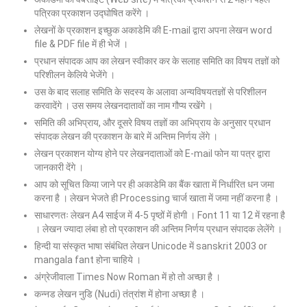
पत्रिका प्रकाशन उद्घोषित करेंगे ।
लेखनों के प्रकाशन इच्छुक अकाडेमि की E-mail द्वारा अपना लेखन word
file & PDF file में ही भेजें ।
प्रधान संपादक आप का लेखन स्वीकार कर के सलाह समिति का विषय तज्ञों को
परिशीलन केलिये भेजेंगे ।
उस के बाद सलाह समिति के सदस्य के अलावा अन्यविषयतज्ञों से परिशीलन
करवादेंगे । उस समय लेखनदातावों का नाम गौप्य रखेंगे ।
समिति की अभिप्राय, और दूसरे विषय तज्ञों का अभिप्राय के अनुसार प्रधान
संपादक लेखन की प्रकाशन के बारे में अन्तिम निर्णय लेंगे ।
लेखन प्रकाशन योग्य होने पर लेखनदाताओं को E-mail फोन या पत्र द्वारा
जानकारी देंगे ।
आप को सूचित किया जाने पर ही अकाडेमि का बैंक खाता में निर्धारित धन जमा
करना है । लेखन भेजते ही Processing चार्ज खाता में जमा नहीं करना है ।
साधारणतः लेखन A4 साईज में 4-5 पृष्ठों में होगी । Font 11 या 12 में रहना है
। लेखन ज्यादा लंबा हो तो प्रकाशन की अन्तिम निर्णय प्रधान संपादक लेलेंगे ।
हिन्दी या संस्कृत भाषा संबंधित लेखन Unicode में sanskrit 2003 or
mangala fant होना चाहिये ।
अंग्रेजीवाला Times Now Roman में हो तो अच्छा है ।
कन्नड लेखन नुडि (Nudi) तंत्रांश में होना अच्छा है ।