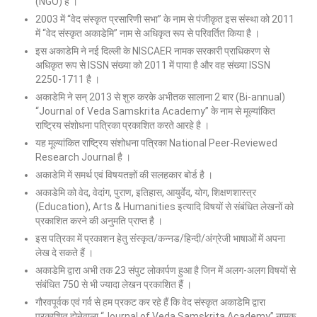
(NGO) है ।
2003 में “वेद संस्कृत प्रसारिणी सभा” के नाम से पंजीकृत इस संस्था को 2011
में “वेद संस्कृत अकाडेमि” नाम से अधिकृत रूप से परिवर्तित किया है ।
इस अकाडेमि ने नई दिल्ली के NISCAER नामक सरकारी प्राधिकरण से
अधिकृत रूप से ISSN संख्या को 2011 में पाया है और वह संख्या ISSN
2250-1711 है ।
अकाडेमि ने सन् 2013 से शुरु करके अभीतक सालाना 2 बार (Bi-annual)
“Journal of Veda Samskrita Academy” के नाम से मूल्यांकित
राष्ट्रिय संशोधना पत्रिका प्रकाशित करते आरहे है ।
यह मूल्यांकित राष्ट्रिय संशोधना पत्रिका National Peer-Reviewed
Research Journal है ।
अकाडेमि में समर्थ एवं विषयतज्ञों की सलहकार बोर्ड है ।
अकाडेमि को वेद, वेदांग, पुराण, इतिहास, आयुर्वेद, योग, शिक्षणशास्त्र
(Education), Arts & Humanities इत्यादि विषयों से संबंधित लेखनों को
प्रकाशित करने की अनुमति प्राप्त है ।
इस पत्रिका में प्रकाशन हेतु संस्कृत/कन्नड/हिन्दी/अंग्रेजी भाषाओं में अपना
लेख दे सकते हैं ।
अकाडेमि द्वारा अभी तक 23 संपुट लोकार्पण हुआ है जिन में अलग-अलग विषयों से
संबंधित 750 से भी ज्यादा लेखन प्रकाशित हैं ।
गौरवपूर्वक एवं गर्व से हम प्रकट कर रहे हैं कि वेद संस्कृत अकाडेमि द्वारा
प्रकाशित होनेवाला “Journal of Veda Samskrita Academy” नामक