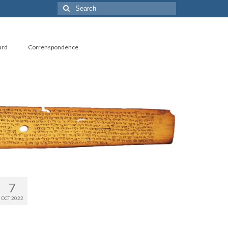
Search
for:
ard
Correnspondence
7
OCT 2022