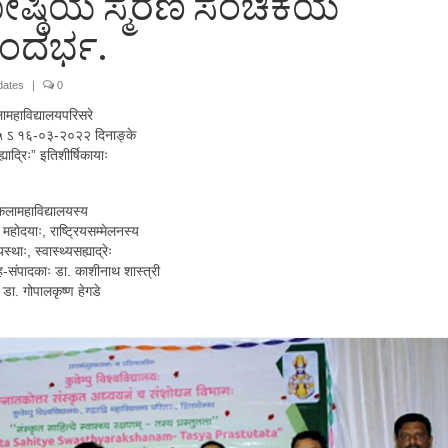
ೋಷ್ಠಿಯ ಸ್ಮರಣ ಸಂಚಿಕೆಯ
ಂದರ್ಭ.
dates
|
0
कलामहाविद्यालयपरिसरे
षये १५ ऽ १६-०३-२०२२ दिनाङ्के
याद्रिः” इतिशीर्षिकायाः
रिकलामहाविद्यालयस्य
 महोदयाः, राष्ट्रियसम्मेलनस्य
थाः, स्वास्थ्यसह्याद्रेः
 सह-संपादकाः डा. काशीनाथ शास्त्री
 डा. गोपालकृष्ण हेगडे