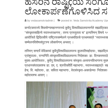
ಹೆಸರಿನ ರಾಷ್ಟಿçಯ ಸಂಗ
ಲೋಕಾರ್ಪಣೆಗೊಳಿಸಿದ ಸ
by
vedasamskriadmin
|
posted in:
Veda Samskrita Academy Up
कर्नाटकराज्ये शिवमोग्गामहानगरस्थे कुवेंपु विश्वविद्यालयान्तर्गते सह्याद्रि
“संस्कृतसाहित्ये स्वास्थ्यरक्षणम् ; तस्य प्रस्तुतता च” इत्यस्मिन् वि
आयोजिते द्विदिवसीये राष्ट्रियसम्मेलने प्रथमदिवसे प्रथमसत्रे “स्वास्थ्यसह्
सम्मेलनविशेषसंपुटस्य लोकार्पणम् अभवत् ।
तस्मिन् सन्दर्भे वेदिकायां कुवेंपुविश्वविद्यालयस्य कुलपतिमहोदयाः, सह्याद्
प्रांशुपालाः, रत्नागिरि-संस्कृतविश्वविद्यालयस्य निदेशकाः डा. दिनकरमराठे
मुख्य-आयोजितारः, कुवेंपु विश्वविद्यालयस्य संस्कृत-अध्ययनविभागस्य मुख्यस्
प्रधानसंपादकाश्च डा. एम्. ए. श्रुतिकीर्ति महाभागाः, स्वास्थ्यसह्याद्रेः
हेच्. वि. महोदयाः, डा. सविता महाभागाः, वेदसंस्कृत-अकाडेम्याः निदेशकाः
महोदयाश्च आसन् ।