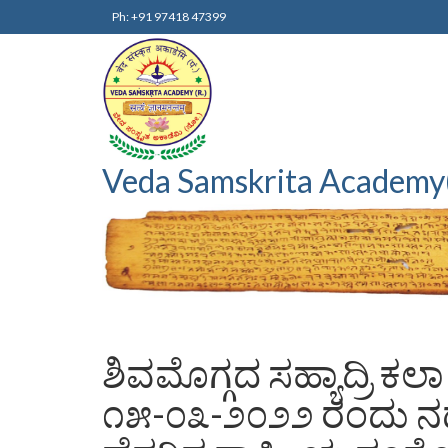
Ph: +91 97418 47399
Veda Samskrita Academy
ಶಿವಮೊಗ್ಗದ ಸಹ್ಯಾದ್ರಿ ಕ
೧೫-೦೩-೨೦೨೨ ರಂದು ನಡೆದ “