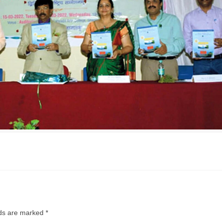
lds are marked
*