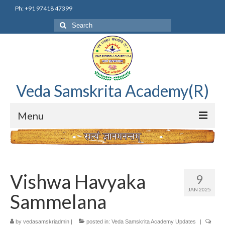
Ph: +91 97418 47399
Search
for:
Veda Samskrita Academy(R)
Menu
Home
Editorial Advisory Board
Vishwa Havyaka
9
Correnspondence
JAN 2025
Sammelana
Veda Samskrita Academy Updates
by
vedasamskriadmin
|
posted in:
Veda Samskrita Academy Updates
|